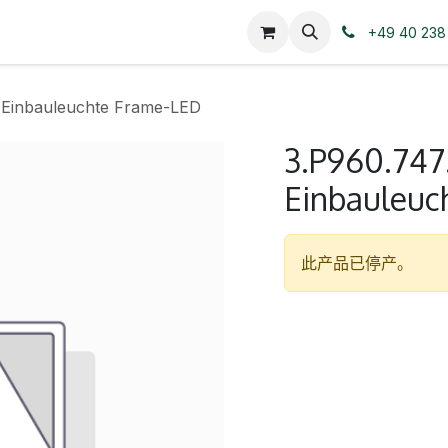
+49 40 238
; Einbauleuchte Frame-LED
3.P960.747.
Einbauleuc
此产品已停产。