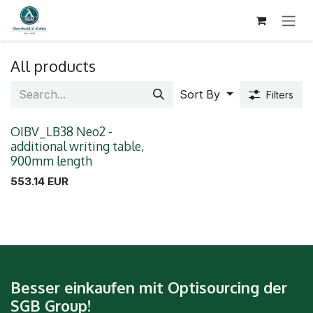
SKIP TO CONTENT
All products
Sort By
Filters
OIBV_LB38 Neo2 -
New!
additional writing table,
900mm length
553.14
EUR
Besser einkaufen mit Optisourcing der
SGB Group!