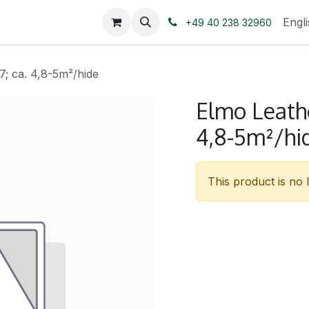
Engl
+49 40 238 32960
; ca. 4,8-5m²/hide
Elmo Leath
4,8-5m²/hi
This product is no 