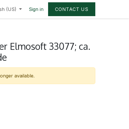
ish (US)
Sign in
CONTACT US
er Elmosoft 33077; ca.
de
longer available.